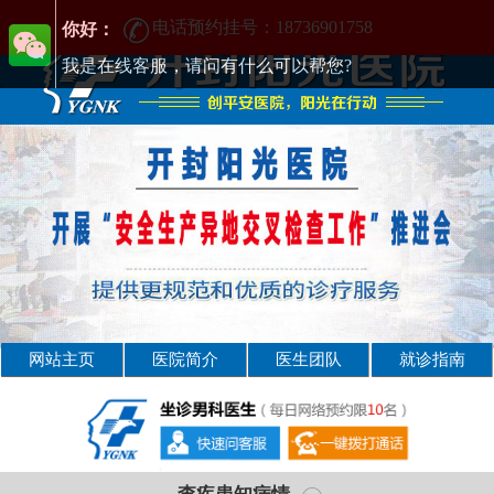
[男科] 开封治疗男科正规医院-开封男科医院-排行
电话预约挂号：18736901758
你好：
我是在线客服，请问有什么可以帮您?
网站主页
医院简介
医生团队
就诊指南