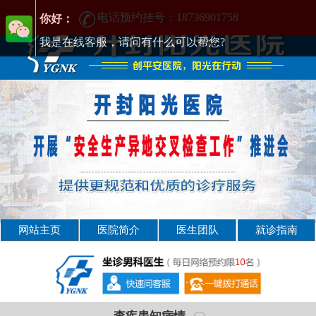
[男科] 开封治疗男科正规医院-开封男科医院-排行
电话预约挂号：18736901758
你好：
我是在线客服，请问有什么可以帮您?
网站主页
医院简介
医生团队
就诊指南