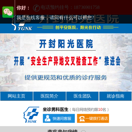
[男科] 开封治疗男科正规医院-开封男科医院-排行
电话预约挂号：18736901758
你好：
我是在线客服，请问有什么可以帮您?
网站主页
医院简介
医生团队
就诊指南