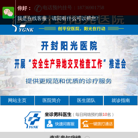
[男科] 开封治疗男科正规医院-开封男科医院-排行
电话预约挂号：18736901758
你好：
我是在线客服，请问有什么可以帮您?
网站主页
医院简介
医生团队
就诊指南