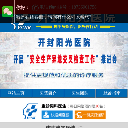
[男科] 开封治疗男科正规医院-开封男科医院-排行
电话预约挂号：18736901758
你好：
我是在线客服，请问有什么可以帮您?
网站主页
医院简介
医生团队
就诊指南